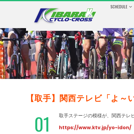
SCHEDULE
【取手】関西テレビ「よ～
01
取手ステージの模様が、関西テレ
https://www.ktv.jp/yo-idon/