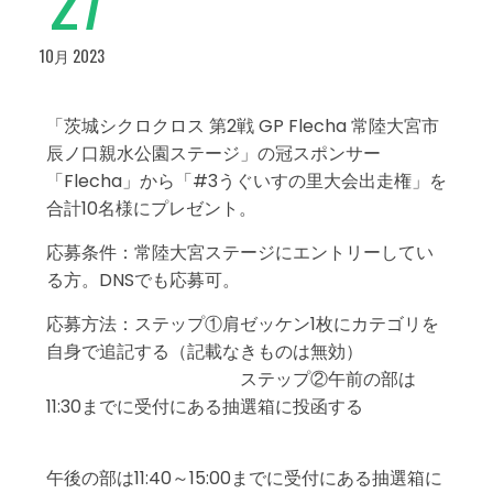
10月 2023
「茨城シクロクロス 第2戦 GP Flecha 常陸大宮市
辰ノ口親水公園ステージ」の冠スポンサー
「Flecha」から「#3うぐいすの里大会出走権」を
合計10名様にプレゼント。
応募条件：常陸大宮ステージにエントリーしてい
る方。DNSでも応募可。
応募方法：ステップ①肩ゼッケン1枚にカテゴリを
自身で追記する（記載なきものは無効）
ステップ②午前の部は
11:30までに受付にある抽選箱に投函する
午後の部は11:40～15:00までに受付にある抽選箱に