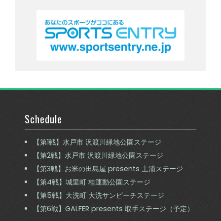
Schedule
【第1戦】水戸市 沢渡川緑地公園ステージ
【第2戦】水戸市 沢渡川緑地公園ステージ
【第3戦】お米の田島屋 presents 土浦ステージ
【第4戦】城里町 桂運動公園ステージ
【第5戦】大洗町 大洗サンビーチステージ
【第6戦】GALFER presents 取手ステージ（予定）