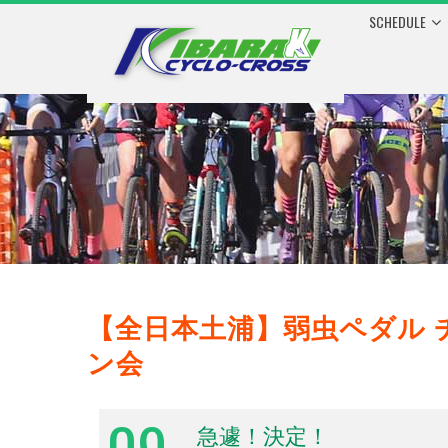
SCHEDULE
【全日本土浦】弱虫ペダル 
ン会
09
急遽！決定！