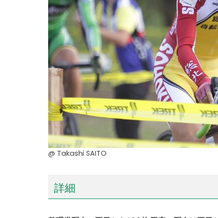
@ Takashi SAITO
詳細