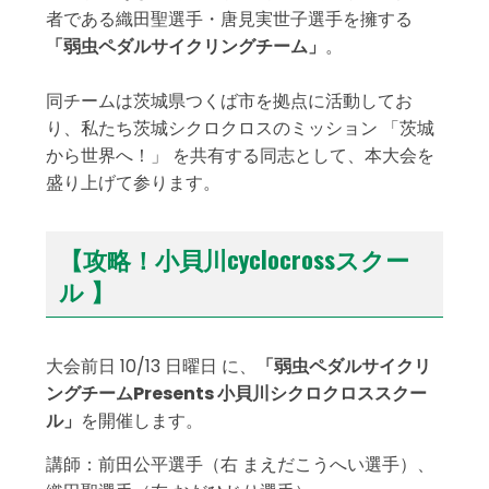
者である織田聖選手・唐見実世子選手を擁する
「弱虫ペダルサイクリングチーム」
。
同チームは茨城県つくば市を拠点に活動してお
り、私たち茨城シクロクロスのミッション 「茨城
から世界へ！」 を共有する同志として、本大会を
盛り上げて参ります。
【攻略！小貝川cyclocross
スクー
ル 】
大会前日 10/13 日曜日 に、
「弱虫ペダルサイクリ
ングチームPresents 小貝川シクロクロススクー
ル」
を開催します。
講師：前田公平選手（右 まえだこうへい選手）、