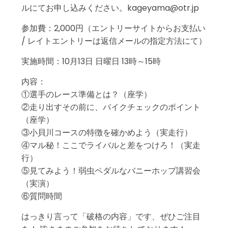
ルにてお申し込みください。kageyama@otr.jp
参加費：2,000円（エントリーサイトからお支払い
/ レイトエントリーは返信メールの指定方法にて）
実施時間：10月13日 日曜日 13時～15時
内容：
①選手のレース準備とは？（座学）
②走り出すその前に、バイクチェックのポイント
（座学）
③小貝川コースの特徴を確かめよう（実走行）
④マル秘！ここでライバルと差をつけろ！（実走
行）
⑤見てみよう！弱虫ペダルなバニーホップ講習会
（実演）
⑥質問時間
はっきり言って「破格の内容」です、ぜひご注目