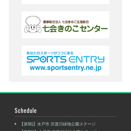
Schedule
【第1戦】水戸市 沢渡川緑地公園ステージ