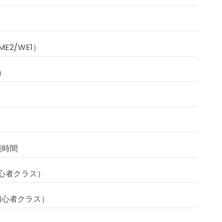
ME2/WE1）
1）
能時間
初心者クラス）
超初心者クラス）