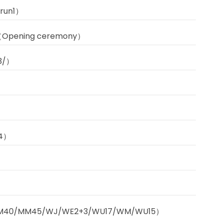
run1）
ening ceremony）
3/）
4）
40/MM45/WJ/WE2+3/WU17/WM/WU15）