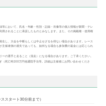
録等において、氏名・年齢・性別・記録・肖像等の個人情報が新聞・テレ
利用されることに承諾したものとみなします。また、その掲載権・使用権
発生し、大会を中断もしくは中止せざるを得ない場合があります。レース
が主催者側の過失であっても、如何なる場合も参加費の返金には応じられ
リーの選手と走ること（混走）になる場合があります。ご了承ください。
す（死亡時200万円他通院手当等。詳細は主催者にお問い合わせくださ
ススタート30分前まで）