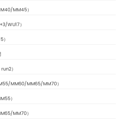
MM40/MM45）
+3/WU17）
15）
間
run2）
55/MM60/MM65/MM70）
MM55）
MM65/MM70）