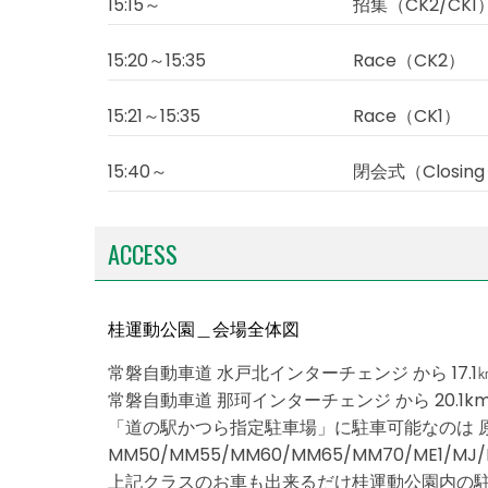
15:15～
招集（CK2/CK1
15:20～15:35
Race（CK2）
15:21～15:35
Race（CK1）
15:40～
閉会式（Closing
ACCESS
桂運動公園＿会場全体図
常磐自動車道 水戸北インターチェンジ から 17.1㎞
常磐自動車道 那珂インターチェンジ から 20.1km
「道の駅かつら指定駐車場」に駐車可能なのは 
MM50/MM55/MM60/MM65/MM70/ME1/
上記クラスのお車も出来るだけ桂運動公園内の