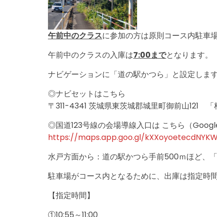
午前中のクラス
に参加の方は原則コース内駐車
午前中のクラスの入庫は
7:00まで
となります。
ナビゲーションに「道の駅かつら」と設定しま
◎ナビセットはこちら
〒311-4341 茨城県東茨城郡城里町御前山121 
◎国道123号線の会場導線入口は こちら（Goog
https://maps.app.goo.gl/kXXoyoetecdNYK
水戸方面から：道の駅かつら手前500ｍほど、
駐車場がコース内となるために、出庫は指定時
【指定時間】
①10:55～11:00