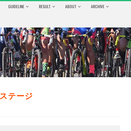
GUIDELINE
RESULT
ABOUT
ARCHIVE
園ステージ