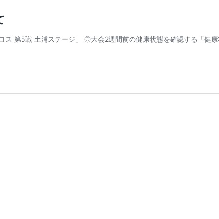
て
クロクロス 第5戦 土浦ステージ」 ◎大会2週間前の健康状態を確認する「健