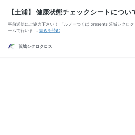
【土浦】 健康状態チェックシートについ
事前送信にご協力下さい！ 「ルノーつくば presents 茨城シ
【土
ームで行いま …
続きを読む
浦】
健
茨城シクロクロス
康
状
態
チ
ェ
ッ
ク
シ
ー
ト
に
つ
い
て